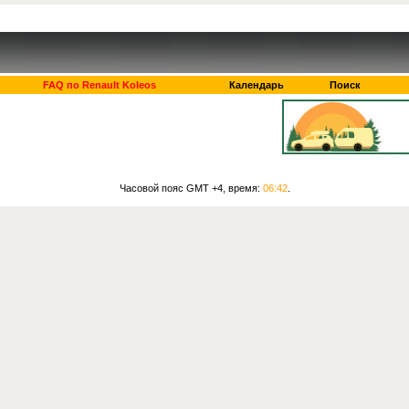
FAQ по Renault Koleos
Календарь
Поиск
Часовой пояс GMT +4, время:
06:42
.