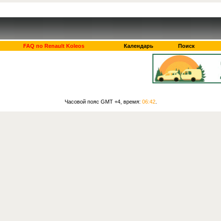
FAQ по Renault Koleos
Календарь
Поиск
Часовой пояс GMT +4, время:
06:42
.