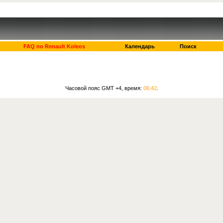
FAQ по Renault Koleos
Календарь
Поиск
Часовой пояс GMT +4, время:
06:42
.