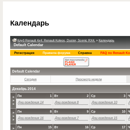
Календарь
Клуб Renault 4x4: Renault Koleos, Duster, Scenic RX4.
»
Календарь
Default Calendar
Регистрация
Правила форума
Справка
FAQ по Renault Ko
Default Calendar
Сегодня
Просмотр недели
Декабрь 2014
Пн
1
Вт
2
Ср
3
Ч
>
>
Дни рождения 14
Дни рождения 8
Дни рождения 10
>
Пн
8
Вт
9
Ср
10
Ч
>
>
Дни рождения 16
Дни рождения 7
Дни рождения 15
>
Пн
15
Вт
16
Ср
17
Ч
>