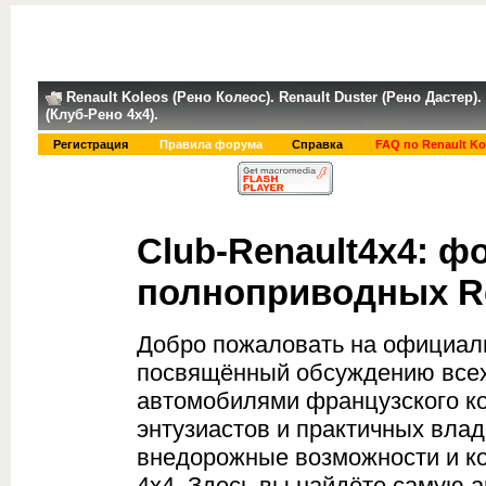
Renault Koleos (Рено Колеос). Renault Duster (Рено Дастер
(Клуб-Рено 4x4).
Регистрация
Правила форума
Справка
FAQ по Renault Ko
Club-Renault4x4: 
полноприводных Re
Добро пожаловать на официаль
посвящённый обсуждению всех
автомобилями французского к
энтузиастов и практичных влад
внедорожные возможности и ко
4x4. Здесь вы найдёте самую 