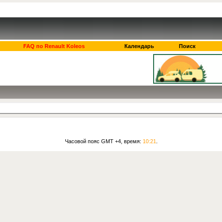
FAQ по Renault Koleos
Календарь
Поиск
Часовой пояс GMT +4, время:
10:21
.