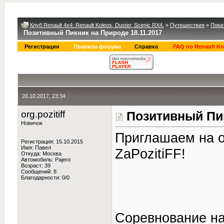
Клуб Renault 4x4: Renault Koleos, Duster, Scenic RX4.
»
Путешествия
»
Пока
Позитивный Пикник на Природе 18.11.2017
Регистрация
Правила форума
Справка
FAQ по Renault Ko
20.10.2017, 23:34
org.pozitiff
Позитивный Пик
Новичок
Приглашаем на о
Регистрация: 15.10.2015
Имя: Павел
ZaPozitiFF!
Откуда: Москва
Автомобиль: Pajero
Возраст: 39
Сообщений: 8
Благодарности: 0/0
Соревнование на