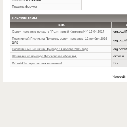
Правила форума
Похожие темы
Тема
Ориентирование по карте "Позитивный КартограФФ" 15.04.2017
org.pozitif
Позитивный Пикник на Природе, ориентирование, 12 ноября 2016
org.pozitif
года
Позитивный Пикник на Природе 14 ноября 2015 года
org.pozitif
Шашлыки на природе (Московская область).
eimosin
X-Trail-Club приглашает на пикник!
Doc
Часовой 