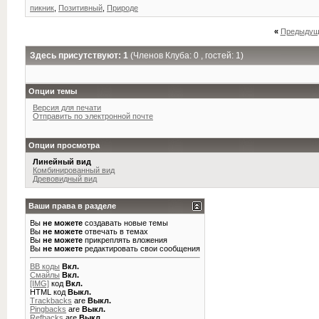
пикник
,
Позитивный
,
Природе
«
Предыдущ
Здесь присутствуют: 1
(Членов Клуба: 0 , гостей: 1)
Опции темы
Версия для печати
Отправить по электронной почте
Опции просмотра
Линейный вид
Комбинированный вид
Древовидный вид
Ваши права в разделе
Вы
не можете
создавать новые темы
Вы
не можете
отвечать в темах
Вы
не можете
прикреплять вложения
Вы
не можете
редактировать свои сообщения
BB коды
Вкл.
Смайлы
Вкл.
[IMG]
код
Вкл.
HTML код
Выкл.
Trackbacks
are
Выкл.
Pingbacks
are
Выкл.
Refbacks
are
Выкл.