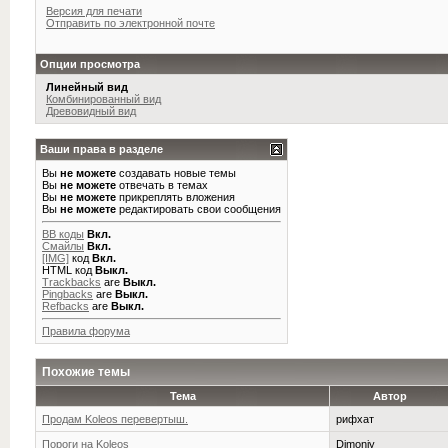
Версия для печати
Отправить по электронной почте
Опции просмотра
Линейный вид
Комбинированный вид
Древовидный вид
Ваши права в разделе
Вы
не можете
создавать новые темы
Вы
не можете
отвечать в темах
Вы
не можете
прикреплять вложения
Вы
не можете
редактировать свои сообщения
BB коды
Вкл.
Смайлы
Вкл.
[IMG]
код
Вкл.
HTML код
Выкл.
Trackbacks
are
Выкл.
Pingbacks
are
Выкл.
Refbacks
are
Выкл.
Правила форума
Похожие темы
Тема
Автор
Продам Koleos перевертыш.
рифхат
Пороги на Koleos
Dimoniy