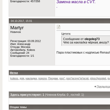
Благодарности: 457/358
Замена масла в CVT.
.
04.10.2017, 15:01
Martyr
Новичок
Цитата:
Сообщение от
olegoleg73
Регистрация: 03.09.2012
Что за накладка чёрная, внизу?
Имя: Александр
Откуда: Москва
Автомобиль: Koleos
Пара пластиковых с надписью Renault,
Сообщений: 24
Благодарности: 1/1
Метки
koleos
,
для
,
накладки
,
пороги
,
Продам
,
рѕр°
,
рѕр°рєр»р°рґрєрё
,
рїрѕсђрѕрірё
,
р
«
Предыдущ
Здесь присутствуют: 1
(Членов Клуба: 0 , гостей: 1)
Опции темы