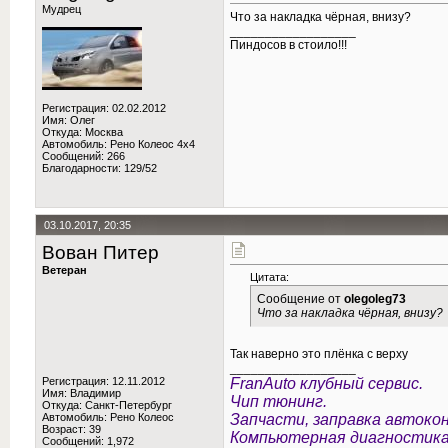
Мудрец
Что за накладка чёрная, внизу?
__________________
Пиндосов в стоило!!!
Регистрация: 02.02.2012
Имя: Олег
Откуда: Москва
Автомобиль: Рено Колеос 4х4
Сообщений: 266
Благодарности: 129/52
03.10.2017, 20:35
Вован Питер
Ветеран
Цитата:
Сообщение от
olegoleg73
Что за накладка чёрная, внизу?
Так наверно это плёнка с верху
__________________
Регистрация: 12.11.2012
FranAuto клубный сервис.
Имя: Владимир
Чип тюнинг.
Откуда: Санкт-Петербург
Автомобиль: Рено Колеос
Запчасти, заправка автоко
Возраст: 39
Компьютерная диагностика
Сообщений: 1,972