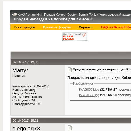
Клуб Renault 4x4: Renault Koleos, Duster, Scenic RX4.
»
Коммерческий разде
Продам накладки на пороги для Koleos 2
Регистрация
Правила форума
Справка
FAQ по Renault Ko
02.10.2017, 12:30
Martyr
Продам накладки на пороги для Kol
Новичок
Продам накладки на пороги для Koleos
Изображения
Регистрация: 03.09.2012
IMAG0569.jpg
(32.7 Кб, 27 просмот
Имя: Александр
Откуда: Москва
IMAG0568.jpg
(59.8 Кб, 50 просмот
Автомобиль: Koleos
Сообщений: 24
Благодарности: 1/1
03.10.2017, 18:11
olegoleg73