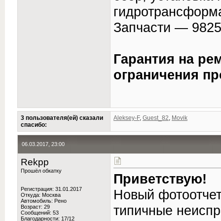
гидротрансформа
Запчасти — 9825
Гарантия на ре
ограничения пр
3 пользователя(ей) сказали
Aleksey-F
,
Guest_82
,
Movik
cпасибо:
06.03.2017, 23:00
Rekpp
Прошёл обкатку
Приветствую!
Регистрация: 31.01.2017
Новый фотоотчет
Откуда: Москва
Автомобиль: Рено
типичные неиспр
Возраст: 29
Сообщений: 53
Благодарности: 17/12