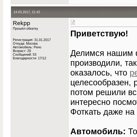
14.03.2017, 21:42
Rekpp
Прошёл обкатку
Приветствую!
Регистрация: 31.01.2017
Откуда: Москва
Автомобиль: Рено
Делимся нашим 
Возраст: 29
Сообщений: 53
Благодарности: 17/12
производили, так
оказалось, что
р
целесообразен, р
потом решили вс
интересно посмот
Фоткать даже на 
Автомобиль:
То