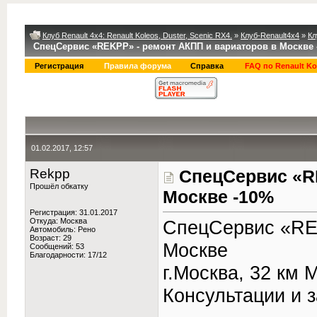
Клуб Renault 4x4: Renault Koleos, Duster, Scenic RX4.
»
Клуб-Renault4x4
»
Кл
СпецСервис «REKPP» - ремонт АКПП и вариаторов в Москве 
Регистрация
Правила форума
Справка
FAQ по Renault Ko
01.02.2017, 12:57
Rekpp
СпецСервис «R
Прошёл обкатку
Москве -10%
Регистрация: 31.01.2017
Откуда: Москва
СпецСервис «REK
Автомобиль: Рено
Возраст: 29
Москве
Сообщений: 53
Благодарности: 17/12
г.Москва, 32 км 
Консультации и з