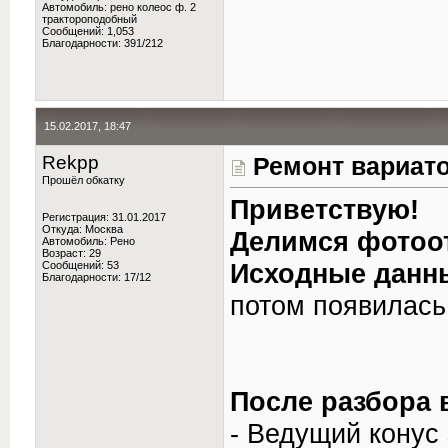
Автомобиль: рено колеос ф. 2
трактороподобный
Сообщений: 1,053
Благодарности: 391/212
15.02.2017, 18:47
Rekpp
Ремонт вариато
Прошёл обкатку
Приветствую!
Регистрация: 31.01.2017
Откуда: Москва
Делимся фотоот
Автомобиль: Рено
Возраст: 29
Исходные данн
Сообщений: 53
Благодарности: 17/12
потом появилась
После разбора
- Ведущий конус