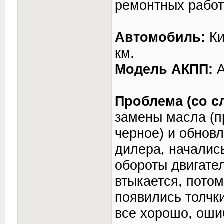
ремонтных рабо
Автомобиль:
Ки
км.
Модель АКПП:
А
Проблема (со с
замены масла (п
черное) и обнов
дилера, началис
обороты двигате
втыкается, потом
появились толчк
все хорошо, ошиб