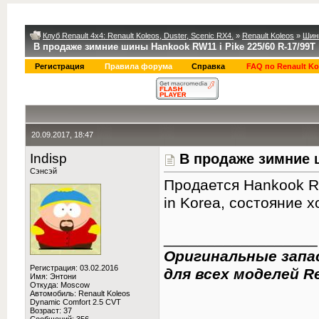
Клуб Renault 4x4: Renault Koleos, Duster, Scenic RX4.
»
Renault Koleos
»
Шин
В продаже зимние шины Hankook RW11 i Pike 225/60 R-17/99Т
Регистрация
Правила форума
Справка
FAQ по Renault Ko
20.09.2017, 18:47
Indisp
В продаже зимние ш
Сэнсэй
Продается Hankook RW1
in Korea, состояние х
__________________
Оригинальные запа
Регистрация: 03.02.2016
для всех моделей Re
Имя: Энтони
Откуда: Moscow
Автомобиль: Renault Koleos
Dynamic Comfort 2.5 CVT
Возраст: 37