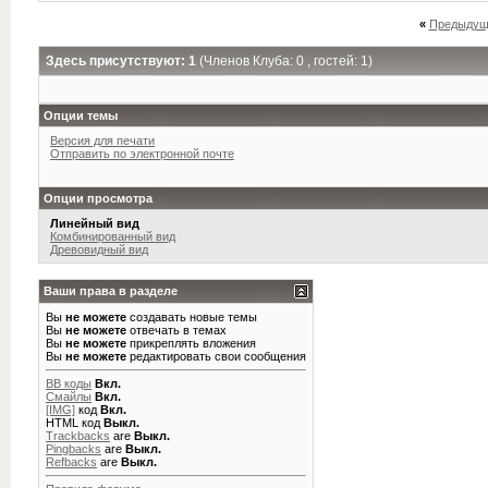
«
Предыдущ
Здесь присутствуют: 1
(Членов Клуба: 0 , гостей: 1)
Опции темы
Версия для печати
Отправить по электронной почте
Опции просмотра
Линейный вид
Комбинированный вид
Древовидный вид
Ваши права в разделе
Вы
не можете
создавать новые темы
Вы
не можете
отвечать в темах
Вы
не можете
прикреплять вложения
Вы
не можете
редактировать свои сообщения
BB коды
Вкл.
Смайлы
Вкл.
[IMG]
код
Вкл.
HTML код
Выкл.
Trackbacks
are
Выкл.
Pingbacks
are
Выкл.
Refbacks
are
Выкл.