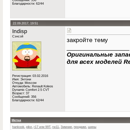
Сообщений: 356
Благодарности: 62/44
22.09.2017, 19:51
Indisp
Сэнсэй
закройте тему
__________________
Оригинальные запа
для всех моделей Re
Регистрация: 03.02.2016
Имя: Энтони
Откуда: Moscow
Автомобиль: Renault Koleos
Dynamic Comfort 2.5 CVT
Возраст: 37
Сообщений: 356
Благодарности: 62/44
Метки
hankook
,
pike
,
r17 или 99Т
,
rw11
,
Зимние
,
продаже
,
шины