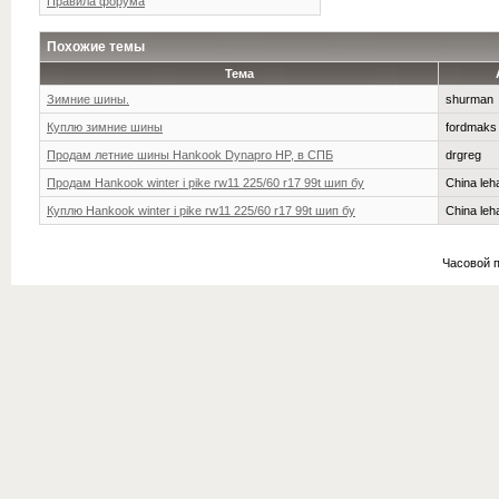
Правила форума
Похожие темы
Тема
Зимние шины.
shurman
Куплю зимние шины
fordmaks
Продам летние шины Hankook Dynapro HP, в СПБ
drgreg
Продам Hankook winter i pike rw11 225/60 r17 99t шип бу
China leh
Куплю Hankook winter i pike rw11 225/60 r17 99t шип бу
China leh
Часовой 