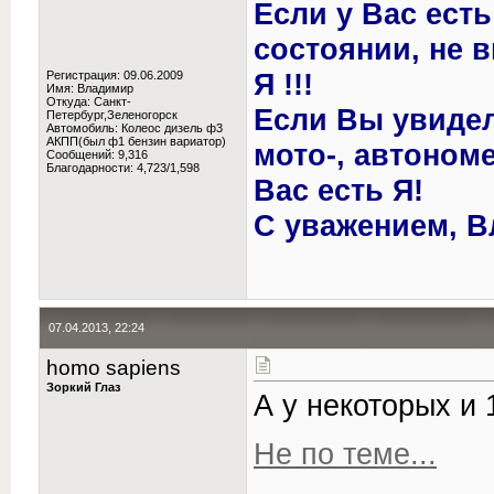
Если у Вас ест
состоянии, не 
Я !!!
Регистрация: 09.06.2009
Имя: Владимир
Откуда: Санкт-
Если Вы увиде
Петербург,Зеленогорск
Автомобиль: Колеос дизель ф3
АКПП(был ф1 бензин вариатор)
мото-, автономе
Сообщений: 9,316
Благодарности: 4,723/1,598
Вас есть Я!
С уважением, В
07.04.2013, 22:24
homo sapiens
Зоркий Глаз
А у некоторых и 
Не по теме...