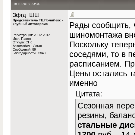
18.10.2013, 23:34
Зфгд_ШШ
Представитель ТЦ ПолиЛекс -
Рады сообщить, 
клубный автосервис
шиномонтажа вно
Регистрация: 20.12.2012
Имя: Павел
Поскольку тепер
Откуда: СПб
Автомобиль: Логан
Сообщений: 89
соседями, то в 
Благодарности: 73/40
расписанием. Пр
Цены остались та
именно
Цитата:
Сезонная перео
резины, балан
стальные дис
1300
руб. - 14