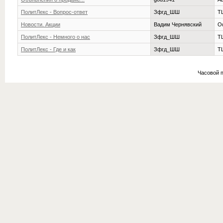
ПолитЛекс - Вопрос-ответ
Зфгд_ШШ
ТЦ
Новости. Акции
Вадим Чернявский
О
ПолитЛекс - Немного о нас
Зфгд_ШШ
ТЦ
ПолитЛекс - Где и как
Зфгд_ШШ
ТЦ
Часовой 