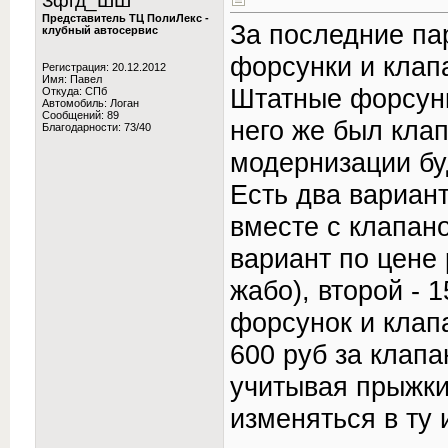
Зфгд_ШШ
Представитель ТЦ ПолиЛекс -
За последние па
клубный автосервис
форсунки и клап
Регистрация: 20.12.2012
Имя: Павел
Штатные форсунк
Откуда: СПб
Автомобиль: Логан
Сообщений: 89
него же был кла
Благодарности: 73/40
модернизации бу
Есть два вариан
вместе с клапан
вариант по цене 
жабо), второй - 
форсунок и клап
600 руб за клапа
учитывая прыжки
изменяться в ту 