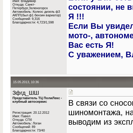
Имя: Владимир
состоянии, не 
Откуда: Санкт-
Петербург,Зеленогорск
Автомобиль: Колеос дизель ф3
Я !!!
АКПП(был ф1 бензин вариатор)
Сообщений: 9,316
Благодарности: 4,723/1,598
Если Вы увиде
мото-, автономе
Вас есть Я!
С уважением, В
15.05.2013, 10:36
Зфгд_ШШ
Представитель ТЦ ПолиЛекс -
В связи со снос
клубный автосервис
шиномонтажа, на
Регистрация: 20.12.2012
Имя: Павел
выводим из эксп
Откуда: СПб
Автомобиль: Логан
Сообщений: 89
Благодарности: 73/40