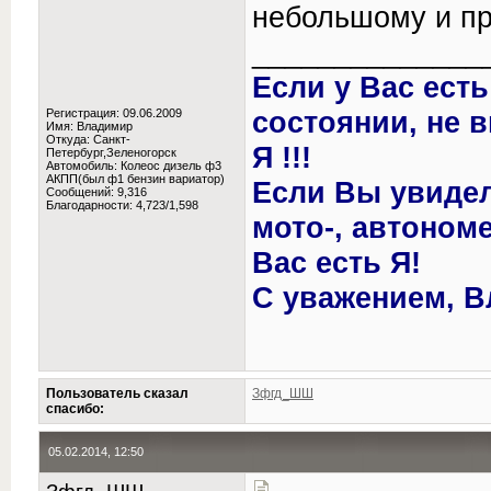
небольшому и пр
______________
Если у Вас ест
состоянии, не 
Регистрация: 09.06.2009
Имя: Владимир
Откуда: Санкт-
Я !!!
Петербург,Зеленогорск
Автомобиль: Колеос дизель ф3
АКПП(был ф1 бензин вариатор)
Если Вы увиде
Сообщений: 9,316
Благодарности: 4,723/1,598
мото-, автономе
Вас есть Я!
С уважением, В
Пользователь сказал
Зфгд_ШШ
cпасибо:
05.02.2014, 12:50