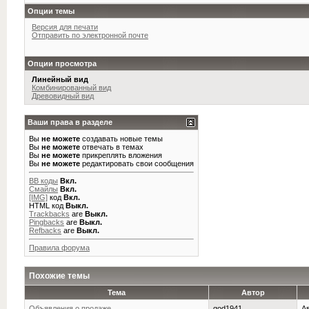
Опции темы
Версия для печати
Отправить по электронной почте
Опции просмотра
Линейный вид
Комбинированный вид
Древовидный вид
Ваши права в разделе
Вы
не можете
создавать новые темы
Вы
не можете
отвечать в темах
Вы
не можете
прикреплять вложения
Вы
не можете
редактировать свои сообщения
BB коды
Вкл.
Смайлы
Вкл.
[IMG]
код
Вкл.
HTML код
Выкл.
Trackbacks
are
Выкл.
Pingbacks
are
Выкл.
Refbacks
are
Выкл.
Правила форума
Похожие темы
Тема
Автор
Объявления о продаже...
god1941
А