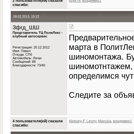
2 пользователя(ей) сказали
psyk76
,
владимир1
cпасибо:
28.02.2013, 15:22
Зфгд_ШШ
Представитель ТЦ ПолиЛекс -
Предварительное
клубный автосервис
марта в ПолитЛе
Регистрация: 20.12.2012
Имя: Павел
шиномонтажа. Бу
Откуда: СПб
Автомобиль: Логан
Сообщений: 89
шиномотнтажем, 
Благодарности: 73/40
определимся чут
Следите за объя
4 пользователя(ей) сказали
Aleksey-F
,
Leony
,
Marusia
,
владимир1
cпасибо: