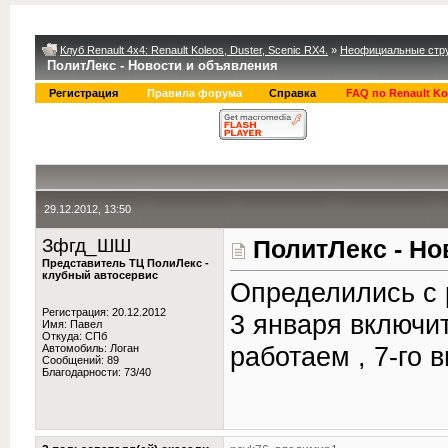
Клуб Renault 4x4: Renault Koleos, Duster, Scenic RX4.
»
Неофициальные стру
ПолитЛекс - Новости и объявления
Регистрация
Правила форума
Справка
FAQ по Renault Ko
29.12.2012, 13:50
Зфгд_ШШ
ПолитЛекс - Но
Представитель ТЦ ПолиЛекс -
клубный автосервис
Определились с р
Регистрация: 20.12.2012
3 января включит
Имя: Павел
Откуда: СПб
работаем , 7-го
Автомобиль: Логан
Сообщений: 89
Благодарности: 73/40