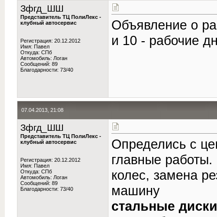
Зфгд_ШШ
Представитель ТЦ ПолиЛекс -
Объявление о раб
клубный автосервис
и 10 - рабочие д
Регистрация: 20.12.2012
Имя: Павел
Откуда: СПб
Автомобиль: Логан
Сообщений: 89
Благодарности: 73/40
07.04.2013, 21:08
Зфгд_ШШ
Представитель ТЦ ПолиЛекс -
Определись с це
клубный автосервис
главные работы. 
Регистрация: 20.12.2012
Имя: Павел
колес, замена ре
Откуда: СПб
Автомобиль: Логан
Сообщений: 89
машину
Благодарности: 73/40
стальные диск