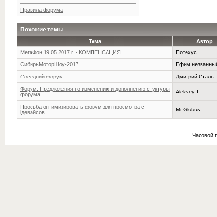
Правила форума
Похожие темы
Тема
Автор
МегаФон 19.05.2017 г. - КОМПЕНСАЦИЯ
Потехус
СибирьМоторШоу-2017
Ефим незванны
Соседний форум
Дмитрий Сталь
Форум. Предложения по изменению и дополнению стуктуры
Aleksey-F
форума.
Просьба оптимизировать форум для просмотра с
Mr.Globus
iдевайсов
Часовой 