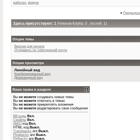
работал
,
форум
«
Предыдущ
Здесь присутствуют: 1
(Членов Клуба: 0 , гостей: 1)
Опции темы
Версия для печати
Отправить по электронной почте
Опции просмотра
Линейный вид
Комбинированный вид
Древовидный вид
Ваши права в разделе
Вы
не можете
создавать новые темы
Вы
не можете
отвечать в темах
Вы
не можете
прикреплять вложения
Вы
не можете
редактировать свои сообщения
BB коды
Вкл.
Смайлы
Вкл.
[IMG]
код
Вкл.
HTML код
Выкл.
Trackbacks
are
Выкл.
Pingbacks
are
Выкл.
Refbacks
are
Выкл.