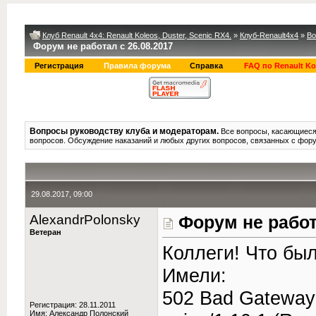
Клуб Renault 4x4: Renault Koleos, Duster, Scenic RX4.
»
Клуб-Renault4x4
»
Во
Форум не работал с 26.08.2017
Регистрация
Правила форума
Справка
FAQ по Renault Ko
Вопросы руководству клуба и модераторам.
Все вопросы, касающиеся
вопросов. Обсуждение наказаний и любых других вопросов, связанных с фор
29.08.2017, 09:00
AlexandrPolonsky
Форум не работ
Ветеран
Коллеги! Что бы
Имели:
502 Bad Gateway
Регистрация: 28.11.2011
Имя: Александр Полонский