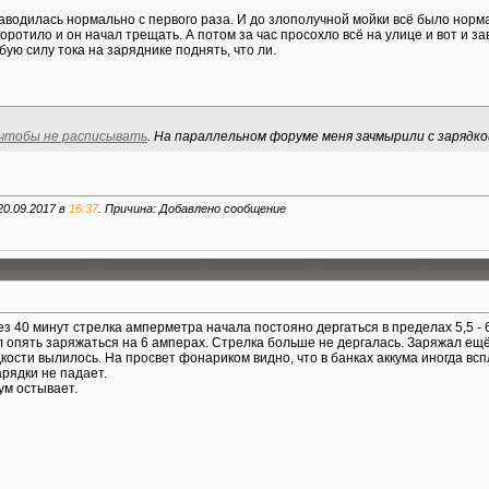
аводилась нормально с первого раза. И до злополучной мойки всё было норма
коротило и он начал трещать. А потом за час просохло всё на улице и вот и 
бую силу тока на заряднике поднять, что ли.
чтобы не расписывать
. На параллельном форуме меня зачмырили с зарядко
20.09.2017 в
16:37
. Причина: Добавлено сообщение
ез 40 минут стрелка амперметра начала постояно дергаться в пределах 5,5 - 
л опять заряжаться на 6 амперах. Стрелка больше не дергалась. Заряжал ещё 
кости вылилось. На просвет фонариком видно, что в банках аккума иногда всп
арядки не падает.
ум остывает.