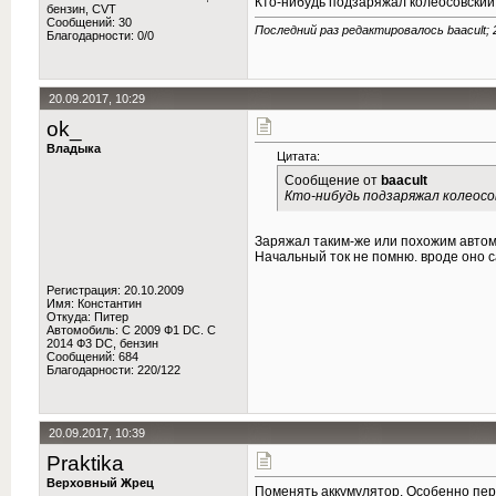
Кто-нибудь подзаряжал колеосовский 
бензин, CVT
Сообщений: 30
Последний раз редактировалось baacult; 
Благодарности: 0/0
20.09.2017, 10:29
ok_
Владыка
Цитата:
Сообщение от
baacult
Кто-нибудь подзаряжал колеосо
Заряжал таким-же или похожим авто
Начальный ток не помню. вроде оно с
Регистрация: 20.10.2009
Имя: Константин
Откуда: Питер
Автомобиль: С 2009 Ф1 DC. С
2014 Ф3 DC, бензин
Сообщений: 684
Благодарности: 220/122
20.09.2017, 10:39
Praktika
Верховный Жрец
Поменять аккумулятор. Особенно пере