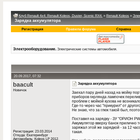
Клуб Renault 4x4: Renault Koleos, Duster, Scenic RX4.
»
Renault Koleos
»
Эле
Зарядка аккумулятора
Регистрация
Правила форума
Справка
Электрооборудование.
Электрические системы автомобиля.
20.09.2017, 07:32
baacult
Зарядка аккумулятора
Новичок
Заехал пару дней назад на мойку пор
приборов гирлянда лампочек перелива
проблем с мойкой кузова не возникало
Где-то через час "прикурил" от другог
Не знаю, что за глюк такой был, поэт
Поставил на зарядку - ЗУ "ОРИОН PW 2
Аккумулятор вверху банок прилично т
заряжал этой же зарядкой - за 12 час
Регистрация: 23.03.2014
такая.
Откуда: Екатеринбург
Автомобиль: Koleos LP 2012,