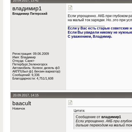
20.09.2017, 13:42
владимир1
Владимир Питерский
Если упрощенно. АКБ при глубоком р
на малый ток зарядки. Но..это при ус
__________________
Если у Вас есть старые советские н
Если Вы увидели никому не нужные 
С уважением, Владимир.
Регистрация: 09.06.2009
Имя: Владимир
Откуда: Санкт-
Петербург,Зеленогорск
Автомобиль: Колеос дизель ф3
АКПП(был ф1 бензин вариатор)
Сообщений: 9,336
Благодарности: 4,751/1,608
20.09.2017, 14:15
baacult
Новичок
Цитата:
Сообщение от
владимир1
Если упрощенно. АКБ при глубо
дальше переходим на малый ток 