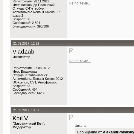
Регистрация: 28.11.2011
Не по теме...
Имя: Александр Полонский
Откуда: C-Петербург
Автомобиль: Renault Koleos LP
фаза 3
Возраст: 68
Сообщений: 2,504
Благодарности: 395/306
21.09.2017, 12:22
VladZab
Инквизитор
Не по теме...
Регистрация: 27.08.2012
Имя: Владислав
Откуда: п.Забайкальск
Автомобиль: Renault Koleos 2012
DC+xenon, CVT, Автофрамос
Возраст: 53
Сообщений: 464
Благодарности: 64/56
21.09.2017, 13:57
KotLV
"Заграничный Кот".
Цитата:
Модератор.
Сообщение от
AlexandrPolonsk