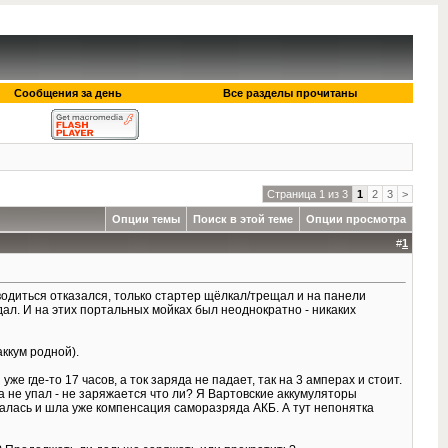
Сообщения за день
Все разделы прочитаны
Страница 1 из 3
1
2
3
>
Опции темы
Поиск в этой теме
Опции просмотра
#
1
водиться отказался, только стартер щёлкал/трещал и на панели
ал. И на этих портальных мойках был неоднократно - никаких
аккум родной).
 где-то 17 часов, а ток заряда не падает, так на 3 амперах и стоит.
а не упал - не заряжается что ли? Я Вартовские аккумуляторы
яжалась и шла уже компенсация саморазряда АКБ. А тут непонятка