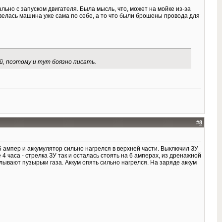
льно с запуском двигателя. Была мысль, что, может на мойке из-за
завелась машина уже сама по себе, а то что были брошены провода для
й, поэтому и тут боязно писать.
#
8
6 ампер и аккумулятор сильно нагрелся в верхней части. Выключил ЗУ
4 часа - стрелка ЗУ так и осталась стоять на 6 амперах, из дренажной
лывают пузырьки газа. Аккум опять сильно нагрелся. На заряде аккум