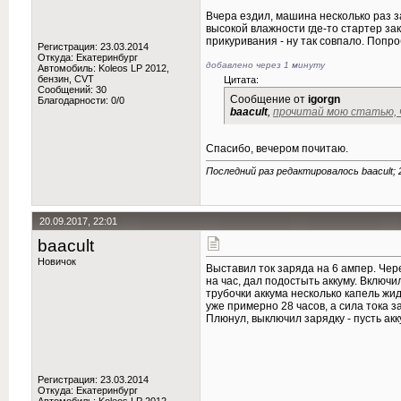
Вчера ездил, машина несколько раз з
высокой влажности где-то стартер за
прикуривания - ну так совпало. Попро
Регистрация: 23.03.2014
Откуда: Екатеринбург
добавлено через 1 минуту
Автомобиль: Koleos LP 2012,
бензин, CVT
Цитата:
Сообщений: 30
Сообщение от
igorgn
Благодарности: 0/0
baacult
,
прочитай мою статью, 
Спасибо, вечером почитаю.
Последний раз редактировалось baacult; 
20.09.2017, 22:01
baacult
Новичок
Выставил ток заряда на 6 ампер. Чер
на час, дал подостыть аккуму. Включи
трубочки аккума несколько капель жид
уже примерно 28 часов, а сила тока з
Плюнул, выключил зарядку - пусть акк
Регистрация: 23.03.2014
Откуда: Екатеринбург