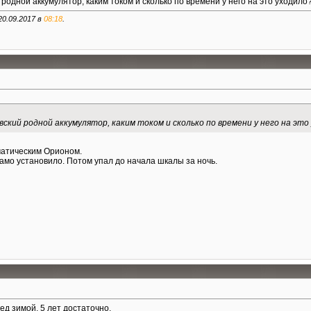
родной аккумулятор, каким током и сколько по времени у него на это уходил
20.09.2017 в
08:18
.
вский родной аккумулятор, каким током и сколько по времени у него на э
матическим Орионом.
амо установило. Потом упал до начала шкалы за ночь.
д зимой. 5 лет достаточно.