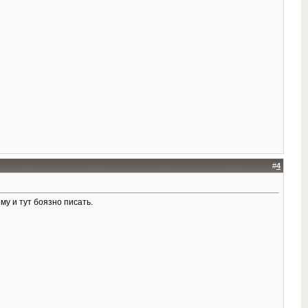
#
4
у и тут боязно писать.