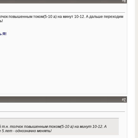
#
6
олчок повышенным током(5-10 а) на минут 10-12. А дальше переходим
ь!
ь Я!
#
7
 т.н. толчок повышенным током(5-10 а) на минут 10-12. А
 5 лет - однозначно менять!