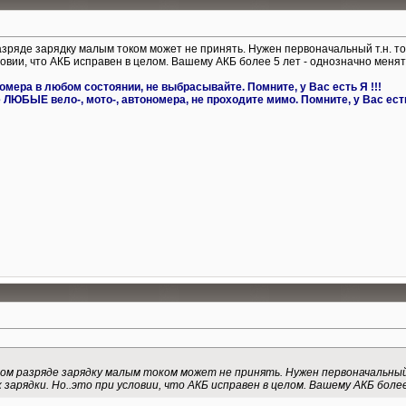
азряде зарядку малым током может не принять. Нужен первоначальный т.н. т
ловии, что АКБ исправен в целом. Вашему АКБ более 5 лет - однозначно менят
омера в любом состоянии, не выбрасывайте. Помните, у Вас есть Я !!!
ЛЮБЫЕ вело-, мото-, автономера, не проходите мимо. Помните, у Вас ест
ком разряде зарядку малым током может не принять. Нужен первоначальный
зарядки. Но..это при условии, что АКБ исправен в целом. Вашему АКБ более